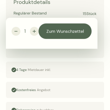
Produktdetails
Regulärer Bestand
15
Stück
Breite
6 cm
Zum Wunschzettel
Höhe
12 cm
Farbe
braun
4 Tage
Mietdauer inkl.
Kostenfreies
Angebot
Dekoservice
zubuchbar