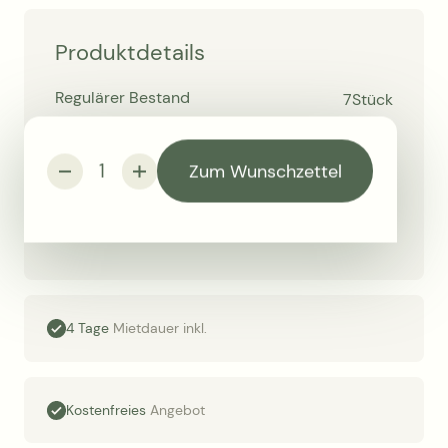
Produktdetails
Regulärer Bestand
7
Stück
Breite
70 cm
Zum Wunschzettel
Höhe
150 cm
Farbe
Weiß
4 Tage
Mietdauer inkl.
Kostenfreies
Angebot